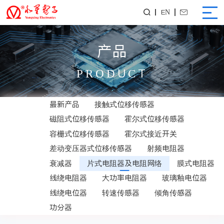
EN


产品
PRODUCT
最新产品
接触式位移传感器
磁阻式位移传感器
霍尔式位移传感器
容栅式位移传感器
霍尔式接近开关
差动变压器式位移传感器
射频电阻器
衰减器
片式电阻器及电阻网络
膜式电阻器
线绕电阻器
大功率电阻器
玻璃釉电位器
线绕电位器
转速传感器
倾角传感器
功分器