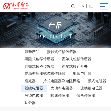
EN


产品
PRODUCT
最新产品
接触式位移传感器
磁阻式位移传感器
霍尔式位移传感器
容栅式位移传感器
霍尔式接近开关
差动变压器式位移传感器
射频电阻器
衰减器
片式电阻器及电阻网络
膜式电阻器
线绕电阻器
大功率电阻器
玻璃釉电位器
线绕电位器
转速传感器
倾角传感器
功分器