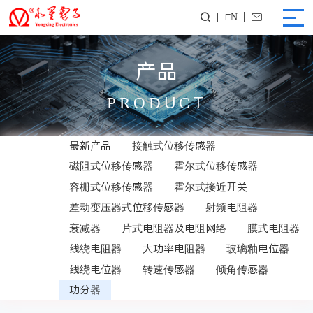
EN


产品
PRODUCT
最新产品
接触式位移传感器
磁阻式位移传感器
霍尔式位移传感器
容栅式位移传感器
霍尔式接近开关
差动变压器式位移传感器
射频电阻器
衰减器
片式电阻器及电阻网络
膜式电阻器
线绕电阻器
大功率电阻器
玻璃釉电位器
线绕电位器
转速传感器
倾角传感器
功分器