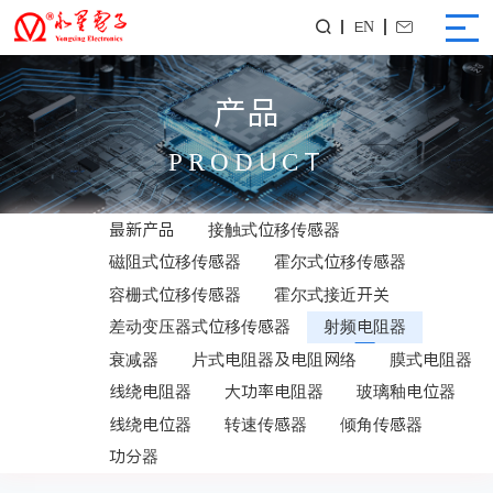
EN


产品
PRODUCT
最新产品
接触式位移传感器
磁阻式位移传感器
霍尔式位移传感器
容栅式位移传感器
霍尔式接近开关
差动变压器式位移传感器
射频电阻器
衰减器
片式电阻器及电阻网络
膜式电阻器
线绕电阻器
大功率电阻器
玻璃釉电位器
线绕电位器
转速传感器
倾角传感器
功分器