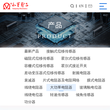
EN


产品
PRODUCT
最新产品
接触式位移传感器
磁阻式位移传感器
霍尔式位移传感器
容栅式位移传感器
霍尔式接近开关
差动变压器式位移传感器
射频电阻器
衰减器
片式电阻器及电阻网络
膜式电阻器
线绕电阻器
大功率电阻器
玻璃釉电位器
线绕电位器
转速传感器
倾角传感器
功分器