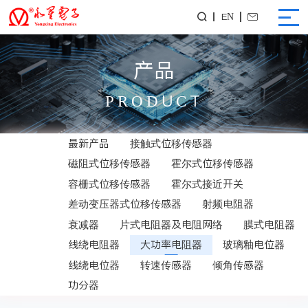
EN


产品
PRODUCT
最新产品
接触式位移传感器
磁阻式位移传感器
霍尔式位移传感器
容栅式位移传感器
霍尔式接近开关
差动变压器式位移传感器
射频电阻器
衰减器
片式电阻器及电阻网络
膜式电阻器
线绕电阻器
大功率电阻器
玻璃釉电位器
线绕电位器
转速传感器
倾角传感器
功分器