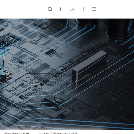
EN

