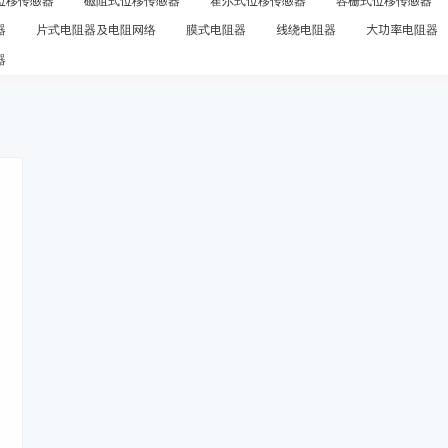
位移传感器
磁阻式位移传感器
霍尔式位移传感器
容栅式位移传感器
器
片式电阻器及电阻网络
膜式电阻器
线绕电阻器
大功率电阻器
器