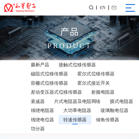
EN


产品
PRODUCT
最新产品
接触式位移传感器
磁阻式位移传感器
霍尔式位移传感器
容栅式位移传感器
霍尔式接近开关
差动变压器式位移传感器
射频电阻器
衰减器
片式电阻器及电阻网络
膜式电阻器
线绕电阻器
大功率电阻器
玻璃釉电位器
线绕电位器
转速传感器
倾角传感器
功分器