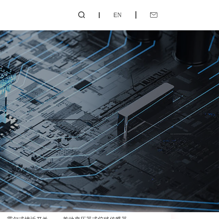
EN

