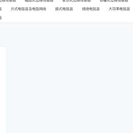
位移传感器
磁阻式位移传感器
霍尔式位移传感器
容栅式位移传感器
器
片式电阻器及电阻网络
膜式电阻器
线绕电阻器
大功率电阻器
器