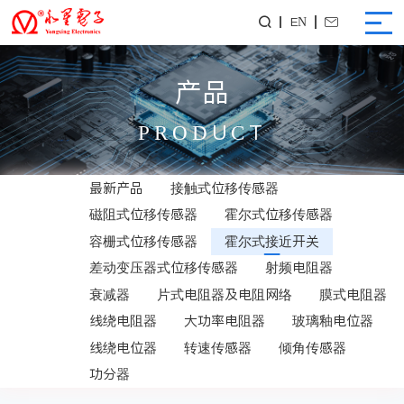
EN


产品
PRODUCT
最新产品
接触式位移传感器
磁阻式位移传感器
霍尔式位移传感器
容栅式位移传感器
霍尔式接近开关
差动变压器式位移传感器
射频电阻器
衰减器
片式电阻器及电阻网络
膜式电阻器
线绕电阻器
大功率电阻器
玻璃釉电位器
线绕电位器
转速传感器
倾角传感器
功分器