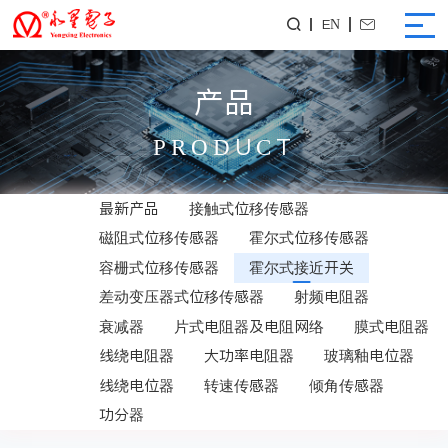
EN


产品
PRODUCT
最新产品
接触式位移传感器
磁阻式位移传感器
霍尔式位移传感器
容栅式位移传感器
霍尔式接近开关
差动变压器式位移传感器
射频电阻器
衰减器
片式电阻器及电阻网络
膜式电阻器
线绕电阻器
大功率电阻器
玻璃釉电位器
线绕电位器
转速传感器
倾角传感器
功分器