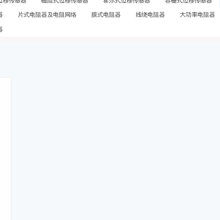
位移传感器
磁阻式位移传感器
霍尔式位移传感器
容栅式位移传感器
器
片式电阻器及电阻网络
膜式电阻器
线绕电阻器
大功率电阻器
器