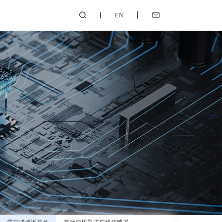
EN

