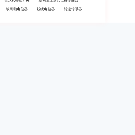
霍尔式接近开关
差动变压器式位移传感器
玻璃釉电位器
线绕电位器
转速传感器