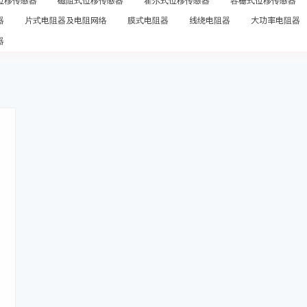
位移传感器
磁阻式位移传感器
霍尔式位移传感器
容栅式位移传感器
器
片式电阻器及电阻网络
膜式电阻器
线绕电阻器
大功率电阻器
器