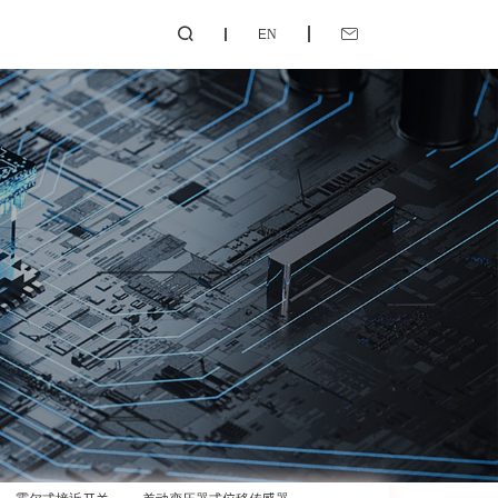
EN

