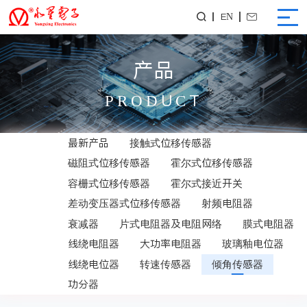
EN


产品
PRODUCT
最新产品
接触式位移传感器
磁阻式位移传感器
霍尔式位移传感器
容栅式位移传感器
霍尔式接近开关
差动变压器式位移传感器
射频电阻器
衰减器
片式电阻器及电阻网络
膜式电阻器
线绕电阻器
大功率电阻器
玻璃釉电位器
线绕电位器
转速传感器
倾角传感器
功分器