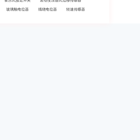
霍尔式接近开关
差动变压器式位移传感器
玻璃釉电位器
线绕电位器
转速传感器