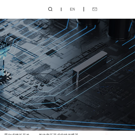
EN

