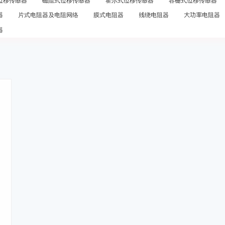
位移传感器
磁阻式位移传感器
霍尔式位移传感器
容栅式位移传感器
器
片式电阻器及电阻网络
膜式电阻器
线绕电阻器
大功率电阻器
器