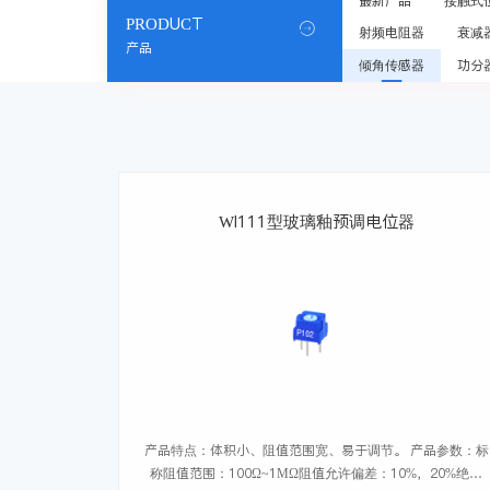
最新产品
接触式
PRODUCT

射频电阻器
衰减
产品
倾角传感器
功分
WI111型玻璃釉预调电位器
产品特点：体积小、阻值范围宽、易于调节。 产品参数：标
称阻值范围：100Ω~1MΩ阻值允许偏差：10%，20%绝缘