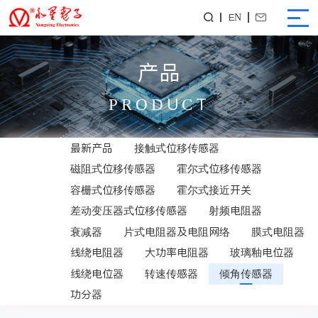
EN


产品
PRODUCT
最新产品
接触式位移传感器
磁阻式位移传感器
霍尔式位移传感器
容栅式位移传感器
霍尔式接近开关
差动变压器式位移传感器
射频电阻器
衰减器
片式电阻器及电阻网络
膜式电阻器
线绕电阻器
大功率电阻器
玻璃釉电位器
线绕电位器
转速传感器
倾角传感器
功分器