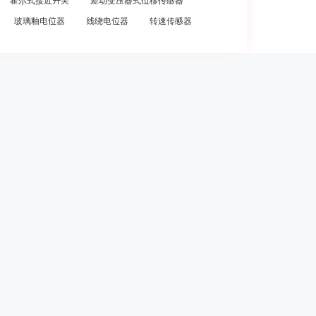
霍尔式接近开关
差动变压器式位移传感器
玻璃釉电位器
线绕电位器
转速传感器