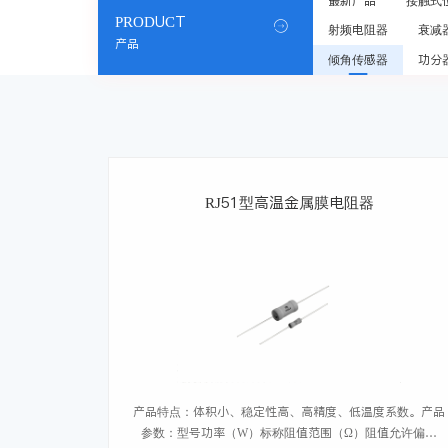
最新产品
接触式
PRODUCT

射频电阻器
衰减
产品
倾角传感器
功分
RJ51型高温金属膜电阻器
产品特点：体积小、稳定性高、高精度、低温度系数。产品
参数：型号功率（W）标称阻值范围（Ω）阻值允许偏差