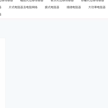
位移传感器
磁阻式位移传感器
霍尔式位移传感器
容栅式位移传感器
器
片式电阻器及电阻网络
膜式电阻器
线绕电阻器
大功率电阻器
器