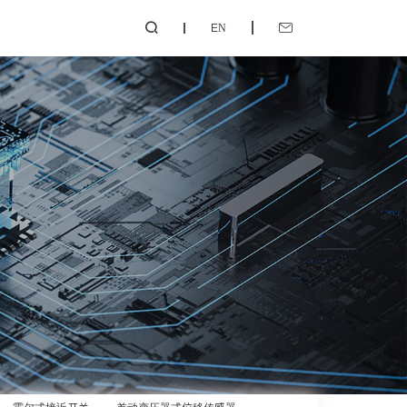
EN

